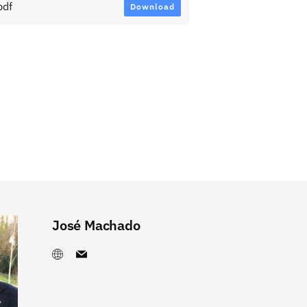
pdf
Download
José Machado