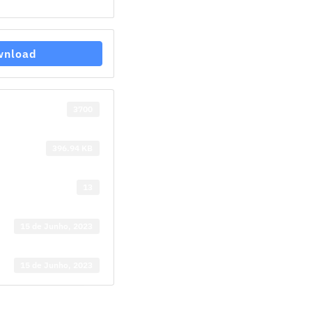
wnload
3700
396.94 KB
13
15 de Junho, 2023
15 de Junho, 2023