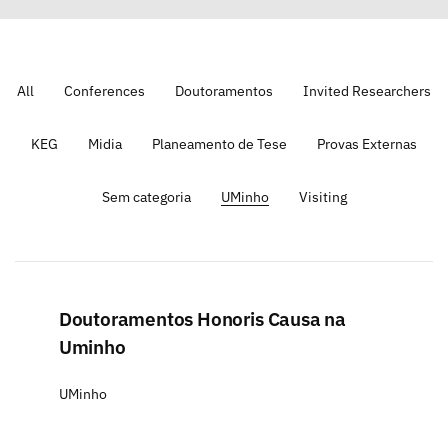
All
Conferences
Doutoramentos
Invited Researchers
KEG
Midia
Planeamento de Tese
Provas Externas
Sem categoria
UMinho
Visiting
Doutoramentos Honoris Causa na
Uminho
UMinho