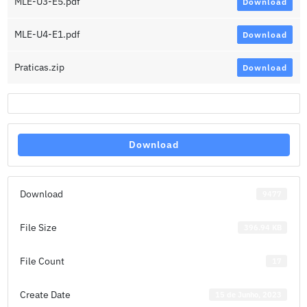
MLE-U3-E5.pdf
Download
MLE-U4-E1.pdf
Download
Praticas.zip
Download
Download
Download
9477
File Size
396.94 KB
File Count
17
Create Date
15 de Junho, 2023