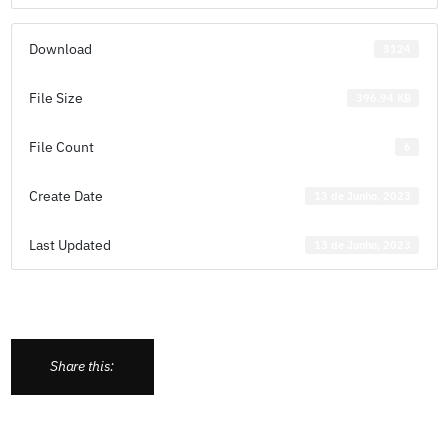
Download
3124
File Size
396.94 KB
File Count
6
Create Date
13 de Junho, 2023
Last Updated
13 de Junho, 2023
Share this: