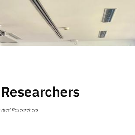
g Researchers
nvited Researchers