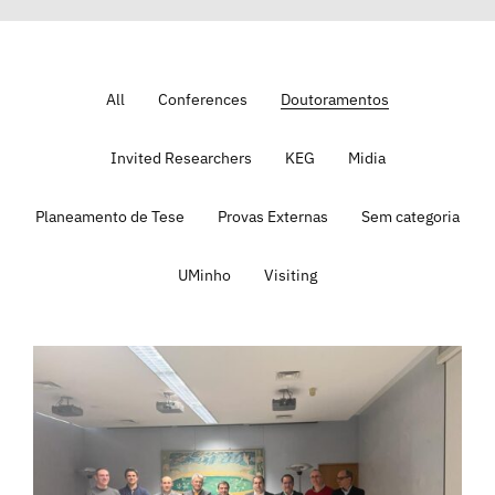
All
Conferences
Doutoramentos
Invited Researchers
KEG
Midia
Planeamento de Tese
Provas Externas
Sem categoria
UMinho
Visiting