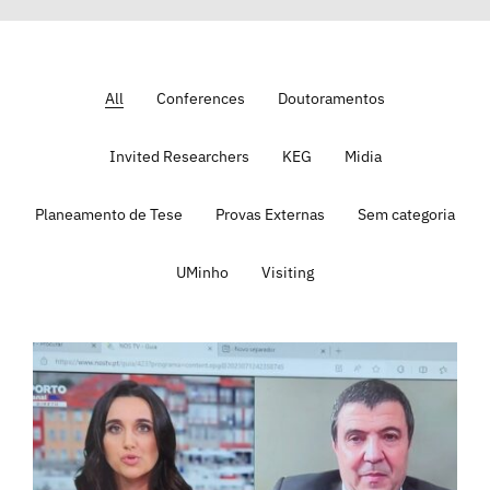
All
Conferences
Doutoramentos
Invited Researchers
KEG
Midia
Planeamento de Tese
Provas Externas
Sem categoria
UMinho
Visiting