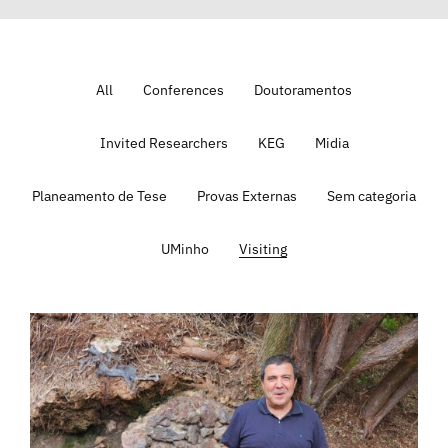
All
Conferences
Doutoramentos
Invited Researchers
KEG
Midia
Planeamento de Tese
Provas Externas
Sem categoria
UMinho
Visiting